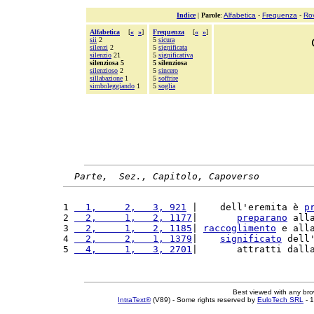
Indice
|
Parole
:
Alfabetica
-
Frequenza
-
Ro
Alfabetica
[
«
»
]
Frequenza
[
«
»
]
sii
2
5
sicura
silenzi
2
5
significata
silenzio
21
5
significativa
silenziosa 5
5 silenziosa
silenzioso
2
5
sincero
sillabazione
1
5
soffrire
simboleggiando
1
5
soglia
Parte,  Sez., Capitolo, Capoverso
1 
  1,     2,   3, 921
 |    dell'eremita è 
p
2 
  2,     1,   2, 1177
|       
preparano
 all
3 
  2,     1,   2, 1185
| 
raccoglimento
 e all
4 
  2,     2,   1, 1379
|    
significato
 dell
5 
  4,     1,   3, 2701
|       attratti dall
Best viewed with any br
IntraText®
(V89) - Some rights reserved by
EuloTech SRL
- 1