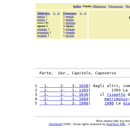
Indice
|
Parole
:
Alfabetica
-
Frequenza
-
Ro
Alfabetica
[
«
»
]
Frequenza
[
«
»
]
sentita
1
5
seguirà
sentito
2
5
sembra
senza 246
5
sentenza
separa 5
5 separa
separano
1
5
separata
separantes
1
5
separato
separarci
1
5
servirai
Parte,  Sez., Capitolo, Capoverso
1 
  1,     2,   3, 1038
| dagli altri, com
2 
  2,     2,   1, 1393
|         1393 La 
3 
  2,     2,   3, 1636
|    il 
rispetto
 d
4 
  2,     2,   3, 1664
|      
matrimonio
;
5 
  3,     1,   3, 1990
|      
1990
 La 
giu
Best viewed with any br
IntraText®
(V89) - Some rights reserved by
EuloTech SRL
- 1