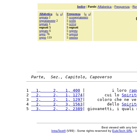
Indice
|
Parole
:
Alfabetica
-
Frequenza
-
Ro
Alfabetica
[
«
»
]
Frequenza
[
«
»
]
segnata
2
5
scoraggiamento
segnatamente
2
5
scribi
segnate
1
5
scrive
segnati 5
5 segnati
segnato
6
5
segreta
segni
76
5
seguirà
segno
119
5
sembra
Parte,  Sez., Capitolo, Capoverso
1 
  1,     2,   1, 400
 |           i loro 
rap
2 
  2,     2,   1, 1274
|        cui lo 
Spirit
3 
  2,     2,   1, 1297
|     coloro che ne ve
4 
  2,     2,   3, 1563
|         dello 
Spirit
5 
  3,     2,   2, 2389
| giovanetti, i quali 
Best viewed with any br
IntraText®
(V89) - Some rights reserved by
EuloTech SRL
- 1