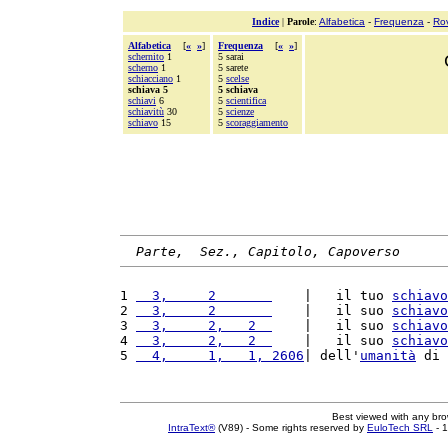
Indice
|
Parole
:
Alfabetica
-
Frequenza
-
Ro
Alfabetica
[
«
»
]
Frequenza
[
«
»
]
schernito
1
5 sarai
scherno
1
5 sarete
schiacciano
1
5
scelse
schiava 5
5 schiava
schiavi
6
5
scientifica
schiavitù
30
5
scienze
schiavo
15
5
scoraggiamento
Parte,  Sez., Capitolo, Capoverso
1 
  3,     2       
    |   il tuo 
schiavo
2 
  3,     2       
    |   il suo 
schiavo
3 
  3,     2,   2  
    |   il suo 
schiavo
4 
  3,     2,   2  
    |   il suo 
schiavo
5 
  4,     1,   1, 2606
| dell'
umanità
 di 
Best viewed with any br
IntraText®
(V89) - Some rights reserved by
EuloTech SRL
- 1