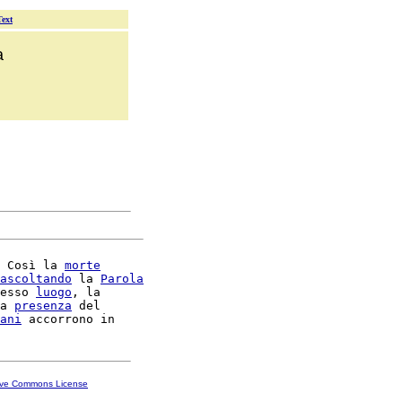
Text
a
 Così la 
morte
ascoltando
 la 
Parola
esso 
luogo
, la

a 
presenza
 del

ani
ive Commons License