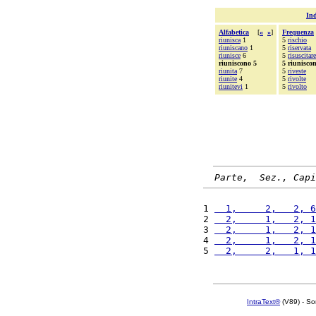
Ind
Alfabetica
[
«
»
]
Frequenza
riunisca
1
5
rischio
riuniscano
1
5
riservata
riunisce
6
5
risuscitare
riuniscono 5
5 riunisco
riunita
7
5
riveste
riunite
4
5
rivolte
riunitevi
1
5
rivolto
Parte,  Sez., Capi
1 
  1,     2,   2, 6
2 
  2,     1,   2, 1
3 
  2,     1,   2, 1
4 
  2,     1,   2, 1
5 
  2,     2,   1, 1
IntraText®
(V89) - So