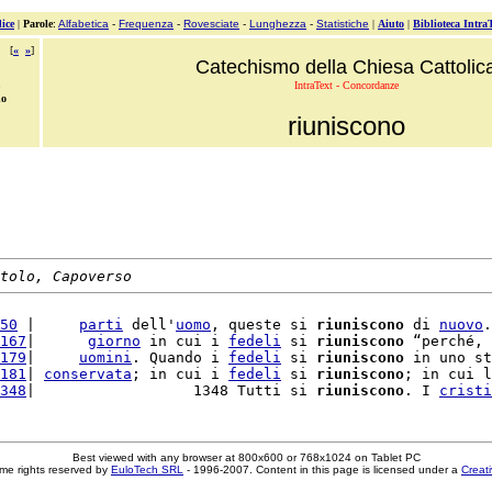
ice
|
Parole
:
Alfabetica
-
Frequenza
-
Rovesciate
-
Lunghezza
-
Statistiche
|
Aiuto
|
Biblioteca Intra
[
«
»
]
Catechismo della Chiesa Cattolic
IntraText - Concordanze
no
riuniscono
tolo, Capoverso
50
 |     
parti
 dell'
uomo
, queste si 
riuniscono
 di 
nuovo
.
167
|      
giorno
 in cui i 
fedeli
 si 
riuniscono
 “perché, 
179
|     
uomini
. Quando i 
fedeli
 si 
riuniscono
 in uno st
181
| 
conservata
; in cui i 
fedeli
 si 
riuniscono
; in cui l
348
|                  1348 Tutti si 
riuniscono
. I 
cristi
Best viewed with any browser at 800x600 or 768x1024 on Tablet PC
me rights reserved by
EuloTech SRL
- 1996-2007. Content in this page is licensed under a
Creat