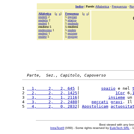
Indice
|
Parole
:
Alfabetica
-
Frequenza
-
Ro
Alfabetica
[
«
»
]
Frequenza
[
«
»
]
renderli
2
5
regolare
renderlo
2
5
relativa
renderò
1
5
rendendo
rendersi 5
5 rendersi
rendessimo
1
5
rendete
rendesti
1
5
resistere
rendete
5
5
respinge
Parte,  Sez., Capitolo, Capoverso
1 
  1,     2,   2, 645
 |         
spazio
 e nel 
2 
  2,     2,   2, 1425
|               
1Cor
 6,
3 
  3,     2,   1, 2116
|            
insieme
 un
4 
  3,     2,   2, 2480
|     
peccati
gravi
. Il
5 
  4,     2,   0, 2832
| 
Apostolicam
actuosita
Best viewed with any br
IntraText®
(V89) - Some rights reserved by
EuloTech SRL
- 1