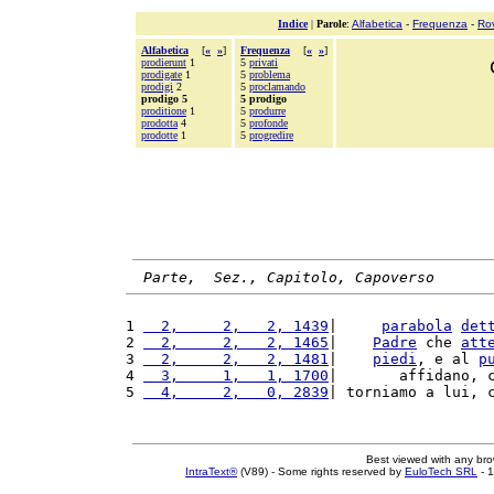
Indice
|
Parole
:
Alfabetica
-
Frequenza
-
Ro
Alfabetica
[
«
»
]
Frequenza
[
«
»
]
prodierunt
1
5
privati
prodigate
1
5
problema
prodigi
2
5
proclamando
prodigo 5
5 prodigo
proditione
1
5
produrre
prodotta
4
5
profonde
prodotte
1
5
progredire
Parte,  Sez., Capitolo, Capoverso
1 
  2,     2,   2, 1439
|     
parabola
det
2 
  2,     2,   2, 1465
|    
Padre
 che 
att
3 
  2,     2,   2, 1481
|    
piedi
, e al 
p
4 
  3,     1,   1, 1700
|       affidano, 
5 
  4,     2,   0, 2839
| torniamo a lui, 
Best viewed with any br
IntraText®
(V89) - Some rights reserved by
EuloTech SRL
- 1