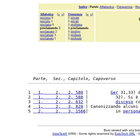
Indice
|
Parole
:
Alfabetica
-
Frequenza
-
Ro
Alfabetica
[
«
»
]
Frequenza
[
«
»
]
processo
6
5
private
procinto
1
5
privati
proclama
9
5
problema
proclamando 5
5 proclamando
proclamano
2
5
prodigo
proclamare
3
5
produrre
proclamata
1
5
profonde
Parte,  Sez., Capitolo, Capoverso
1 
  1,     2,   2, 580
 |         
Ger
 31,33) 
2 
  1,     2,   2, 588
 |           32). Si è
3 
  1,     2,   2, 632
 |           
disceso
 c
4 
  1,     2,   3, 828
 | Canonizzando alcuni
5 
  2,     2,   3, 1566
|           in 
person
Best viewed with any br
IntraText®
(V89) - Some rights reserved by
EuloTech SRL
- 1