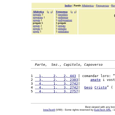
Indice
|
Parole
:
Alfabetica
-
Frequenza
-
Ro
Alfabetica
[
«
»
]
Frequenza
[
«
»
]
pregarlo
3
5
preceduto
pregarono
1
5
preferenza
pregata
1
5
prefigurazioni
pregate 5
5 pregate
pregati
2
5
pregato
pregato
5
5
preludio
preghi
1
5
prendiamo
Parte,  Sez., Capitolo, Capoverso
1 
  1,     2,   2, 443
 | comandar loro: “
2 
  3,     2,   2, 2303
|     
amate
 i vost
3 
  4,     1,   3, 2742
|                 
4 
  4,     1,   3, 2742
|  
Gesù
Cristo
” ( 
5 
  4,     1,   3, 2757
|                 
Best viewed with any br
IntraText®
(V89) - Some rights reserved by
EuloTech SRL
- 1