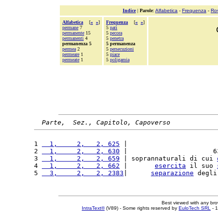
Indice
|
Parole
:
Alfabetica
-
Frequenza
-
Ro
Alfabetica
[
«
»
]
Frequenza
[
«
»
]
permane
7
5
patì
permanente
15
5
pecora
permanenti
4
5
penetra
permanenza 5
5 permanenza
permea
2
5
persecuzioni
permeare
1
5
piace
permeate
1
5
poligamia
Parte,  Sez., Capitolo, Capoverso
1 
  1,     2,   2, 625
 |                       
2 
  1,     2,   2, 630
 |                      6
3 
  1,     2,   2, 659
 | soprannaturali di cui 
4 
  1,     2,   2, 662
 |       
esercita
 il suo 
5 
  3,     2,   2, 2383
|      
separazione
 degli
Best viewed with any br
IntraText®
(V89) - Some rights reserved by
EuloTech SRL
- 1