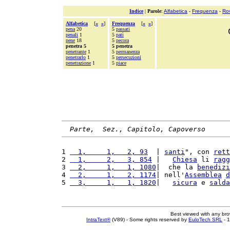
Indice
|
Parole
:
Alfabetica
-
Frequenza
-
Ro
Alfabetica
[
«
»
]
Frequenza
[
«
»
]
pena
20
5
passati
penali
1
5
patì
pene
18
5
pecora
penetra 5
5 penetra
penetrante
1
5
permanenza
penetrarlo
1
5
persecuzioni
penetrazione
1
5
piace
Parte,  Sez., Capitolo, Capoverso
1 
  1,     1,   2, 93
  | 
santi
", con 
rett
2 
  1,     2,   3, 854
 |   
Chiesa
 li 
ragg
3 
  2,     1,   1, 1080
|  che la 
benedizi
4 
  2,     1,   2, 1174
| nell'
Assemblea
d
5 
  3,     1,   1, 1820
|   
sicura
 e 
salda
Best viewed with any br
IntraText®
(V89) - Some rights reserved by
EuloTech SRL
- 1