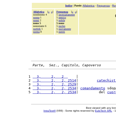
Indice
|
Parole
:
Alfabetica
-
Frequenza
-
Ro
Alfabetica
[
«
»
]
Frequenza
[
«
»
]
nondimeno 4
5
necessariamente
nonna
1
5
nemico
nonni
2
5
nobile
nono 5
5 nono
nonostante 6
5
nucleo
norfolk
1
5
nuovamente
norma
8
5
nutriti
Parte,  Sez., Capitolo, Capoverso
1 
  3,     2,   2  
    |                  
2 
  3,     2,   2, 2514
|         
catechist
3 
  3,     2,   2, 2529
|                  
4 
  3,     2,   2, 2534
| 
comandamento
 sdop
5 
  3,     2,   2, 2534
|          del 
cuor
Best viewed with any br
IntraText®
(V89) - Some rights reserved by
EuloTech SRL
- 1