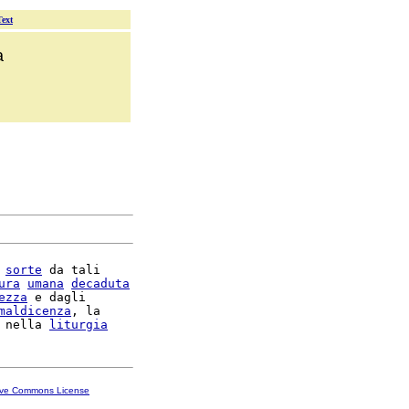
Text
a
sorte
 da tali

ura
umana
decaduta
ezza
 e dagli

maldicenza
, la

 nella 
liturgia
ive Commons License