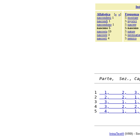
Ind
Alfabetica
[
«
»
]
Frequenza
nascondersi
1
5
mostrare
nascondi
1
5
mystici
nascondono
1
5
nascere
nascono 5
5 nascono
nascosta
19
5
nature
nascoste
3
5
necessari
nascosti
4
5
nemico
Parte,  Sez., Ca
1 
  1,     2,   3,
2 
  2,     2,   1,
3 
  3,     1,   1,
4 
  3,     2,   2,
5 
  4,     1,   1,
IntraText®
(V89) - So