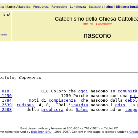
ice
|
Parole
:
Alfabetica
-
Frequenza
-
Rovesciate
-
Lunghezza
-
Statistiche
|
Aiuto
|
Biblioteca Intra
[
«
»
]
Catechismo della Chiesa Cattolic
IntraText - Concordanze
nascono
amente
pitolo, Capoverso
 818
 |           818 Coloro che 
oggi
nascono
 in 
comunità
 1250
|                   1250 Poiché 
nascono
 con una 
nat
 1784
|      
moti
 di 
compiacenza
, che 
nascono
 dalla 
debol
 2539
| 
rudibus
, 4, 8]. “Dall'
invidia
nascono
 l'
odio
, la 
 2588
|     della 
preghiera
 dei 
Salmi
nascono
 ad un 
tempo
Best viewed with any browser at 800x600 or 768x1024 on Tablet PC
me rights reserved by
EuloTech SRL
- 1996-2007. Content in this page is licensed under a
Creat