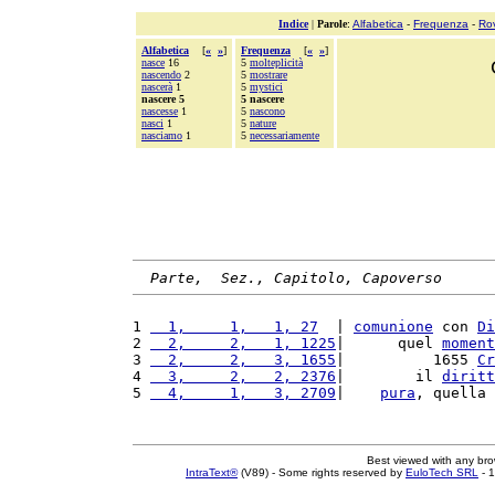
Indice
|
Parole
:
Alfabetica
-
Frequenza
-
Ro
Alfabetica
[
«
»
]
Frequenza
[
«
»
]
nasce
16
5
molteplicità
nascendo
2
5
mostrare
nascerà
1
5
mystici
nascere 5
5 nascere
nascesse
1
5
nascono
nasci
1
5
nature
nasciamo
1
5
necessariamente
Parte,  Sez., Capitolo, Capoverso
1 
  1,     1,   1, 27
  | 
comunione
 con 
Di
2 
  2,     2,   1, 1225
|      quel 
moment
3 
  2,     2,   3, 1655
|          1655 
Cr
4 
  3,     2,   2, 2376
|        il 
diritt
5 
  4,     1,   3, 2709
|    
pura
, quella 
Best viewed with any br
IntraText®
(V89) - Some rights reserved by
EuloTech SRL
- 1