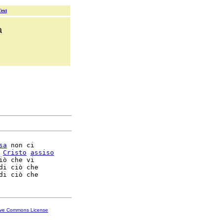
Text
a
sa
 non ci

Cristo
assiso
iò che vi

di ciò che

ive Commons License