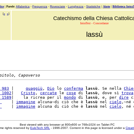
ice
|
Parole
:
Alfabetica
-
Frequenza
-
Rovesciate
-
Lunghezza
-
Statistiche
|
Aiuto
|
Biblioteca Intra
[
«
»
]
Catechismo della Chiesa Cattolic
IntraText - Concordanze
lassù
pitolo, Capoverso
 983
 |     
quaggiù
, 
Dio
 lo 
conferma
lassù
. Se nella 
Chie
 1002
|   
Cristo
, 
cercate
 le 
cose
 di 
lassù
, dove sì 
trova
 1589
|    la ricrea per il 
mondo
 di 
lassù
, e, per 
dire
 c
 
    | 
immagine
 alcuna~di ciò che è 
lassù
 nel 
cielo
,~né 
 
    | 
immagine
 alcuna di ciò che è 
lassù
 nel 
cielo
Best viewed with any browser at 800x600 or 768x1024 on Tablet PC
me rights reserved by
EuloTech SRL
- 1996-2007. Content in this page is licensed under a
Creat