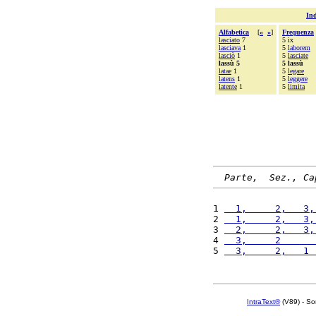
Ind
Alfabetica
[
«
»
]
Frequenza
lasciato
7
5 ix
lasciava
1
5
laborem
lasciò
1
5
lasciate
lassù 5
5 lassù
latae
1
5
legare
latens
1
5
leggere
latente
1
5
limita
Parte,  Sez., Ca
1 
  1,     2,   3,
2 
  1,     2,   3,
3 
  2,     2,   3,
4 
  3,     2      
5 
  3,     2,   1 
IntraText®
(V89) - So