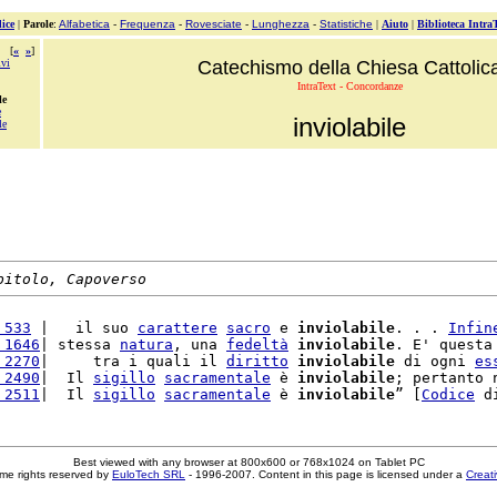
ice
|
Parole
:
Alfabetica
-
Frequenza
-
Rovesciate
-
Lunghezza
-
Statistiche
|
Aiuto
|
Biblioteca Intra
[
«
»
]
ivi
Catechismo della Chiesa Cattolic
IntraText - Concordanze
le
e
inviolabile
le
pitolo, Capoverso
 533
 |   il suo 
carattere
sacro
 e 
inviolabile
. . . 
Infin
 1646
| stessa 
natura
, una 
fedeltà
inviolabile
. E' questa
 2270
|     tra i quali il 
diritto
inviolabile
 di ogni 
es
 2490
|  Il 
sigillo
sacramentale
 è 
inviolabile
; pertanto 
 2511
|  Il 
sigillo
sacramentale
 è 
inviolabile
” [
Codice
 d
Best viewed with any browser at 800x600 or 768x1024 on Tablet PC
me rights reserved by
EuloTech SRL
- 1996-2007. Content in this page is licensed under a
Creat