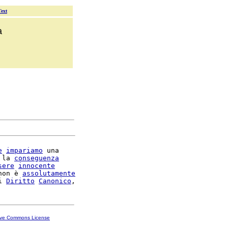
Text
a
e
impariamo
 una

 la 
conseguenza
sere
innocente
non è 
assolutamente
i 
Diritto
Canonico
ive Commons License