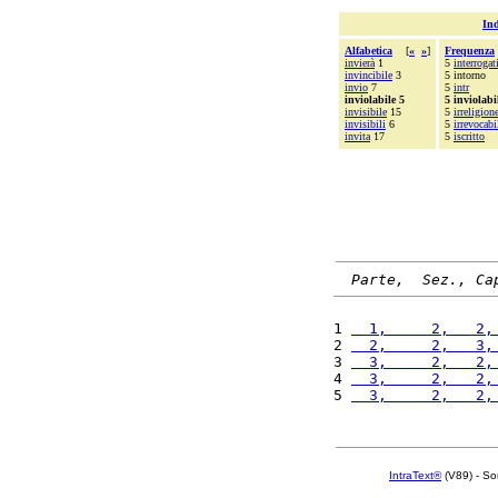
Ind
Alfabetica
[
«
»
]
Frequenza
invierà
1
5
interrogat
invincibile
3
5 intorno
invio
7
5
intr
inviolabile 5
5 inviolabi
invisibile
15
5
irreligion
invisibili
6
5
irrevocabi
invita
17
5
iscritto
Parte,  Sez., Ca
1 
  1,     2,   2,
2 
  2,     2,   3,
3 
  3,     2,   2,
4 
  3,     2,   2,
5 
  3,     2,   2,
IntraText®
(V89) - So