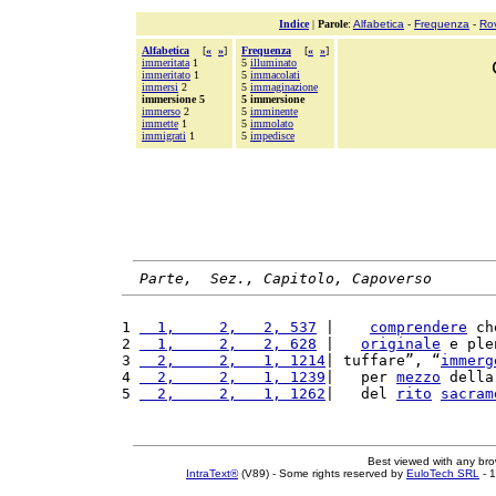
Indice
|
Parole
:
Alfabetica
-
Frequenza
-
Ro
Alfabetica
[
«
»
]
Frequenza
[
«
»
]
immeritata
1
5
illuminato
immeritato
1
5
immacolati
immersi
2
5
immaginazione
immersione 5
5 immersione
immerso
2
5
imminente
immette
1
5
immolato
immigrati
1
5
impedisce
Parte,  Sez., Capitolo, Capoverso
1 
  1,     2,   2, 537
 |    
comprendere
 ch
2 
  1,     2,   2, 628
 |   
originale
 e ple
3 
  2,     2,   1, 1214
| tuffare”, “
immerg
4 
  2,     2,   1, 1239
|   per 
mezzo
 della
5 
  2,     2,   1, 1262
|   del 
rito
sacram
Best viewed with any br
IntraText®
(V89) - Some rights reserved by
EuloTech SRL
- 1