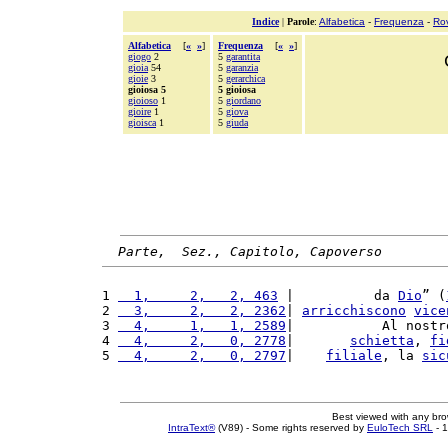
Indice
|
Parole
:
Alfabetica
-
Frequenza
-
Ro
Alfabetica
[
«
»
]
Frequenza
[
«
»
]
giogo
2
5
garantita
gioia
54
5
garanzia
gioie
3
5
gerarchica
gioiosa 5
5 gioiosa
gioioso
1
5
giordano
gioire
1
5
giova
gioisca
1
5
giuda
Parte,  Sez., Capitolo, Capoverso
1 
  1,     2,   2, 463
 |          da 
Dio
” (
2 
  3,     2,   2, 2362
| 
arricchiscono
vice
3 
  4,     1,   1, 2589
|           Al nostr
4 
  4,     2,   0, 2778
|       
schietta
, 
fi
5 
  4,     2,   0, 2797
|    
filiale
, la 
sic
Best viewed with any br
IntraText®
(V89) - Some rights reserved by
EuloTech SRL
- 1