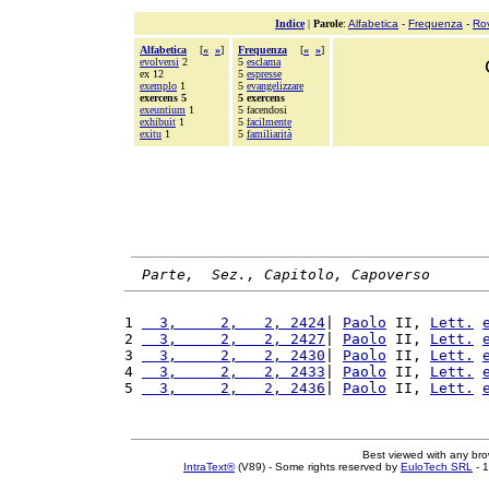
Indice
|
Parole
:
Alfabetica
-
Frequenza
-
Ro
Alfabetica
[
«
»
]
Frequenza
[
«
»
]
evolversi
2
5
esclama
ex 12
5
espresse
exemplo
1
5
evangelizzare
exercens 5
5 exercens
exeuntium
1
5 facendosi
exhibuit
1
5
facilmente
exitu
1
5
familiarità
Parte,  Sez., Capitolo, Capoverso
1 
  3,     2,   2, 2424
| 
Paolo
 II, 
Lett.
2 
  3,     2,   2, 2427
| 
Paolo
 II, 
Lett.
3 
  3,     2,   2, 2430
| 
Paolo
 II, 
Lett.
4 
  3,     2,   2, 2433
| 
Paolo
 II, 
Lett.
5 
  3,     2,   2, 2436
| 
Paolo
 II, 
Lett.
Best viewed with any br
IntraText®
(V89) - Some rights reserved by
EuloTech SRL
- 1