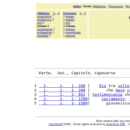
Indice
|
Parole
:
Alfabetica
-
Frequenza
-
Ro
Alfabetica
[
«
»
]
Frequenza
[
«
»
]
escatologica
7
5
erroneo
escatologico
4
5
esauditi
esce
5
5
esce
esclama 5
5 esclama
esclamazione
2
5
espresse
esclamazioni
1
5
evangelizzare
escludano
1
5
exercens
Parte,  Sez., Capitolo, Capoverso
1 
  1,     2,   1, 208
 |    
Dio
 tre 
volte
2 
  1,     2,   1, 208
 |       che 
Gesù
c
3 
  1,     2,   2, 641
 | 
testimonianza
 ch
4 
  2,     2,   1, 1398
|     
sacramento
, 
5 
  2,     2,   3, 1589
|       giovanissi
Best viewed with any br
IntraText®
(V89) - Some rights reserved by
EuloTech SRL
- 1