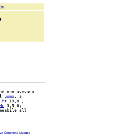
Text
a
hé non avevano

l'
uomo
, a

Mt
 19,8 ]

Mc
 3,5-6;

ive Commons License