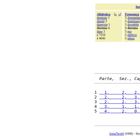
Ind
Alfabetica
[
«
»
]
Frequenza
duraturo
1
5
domandar
durerà
3
5
dominum
durevole
1
5
dovrebbe
durezza 5
5 durezza
duro
2
5
eco
e 7219
5
edificio
è 4045
5
educa
Parte,  Sez., Ca
1 
  1,     2,   2,
2 
  2,     2,   3,
3 
  2,     2,   3,
4 
  3,     1,   1,
5 
  4,     2,   0,
IntraText®
(V89) - So