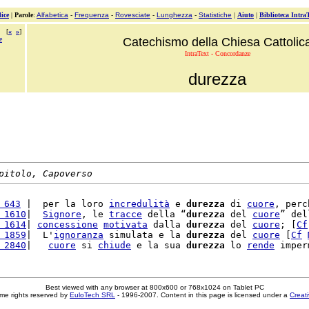
ice
|
Parole
:
Alfabetica
-
Frequenza
-
Rovesciate
-
Lunghezza
-
Statistiche
|
Aiuto
|
Biblioteca Intra
[
«
»
]
e
Catechismo della Chiesa Cattolic
IntraText - Concordanze
durezza
pitolo, Capoverso
 643
 |  per la loro 
incredulità
 e 
durezza
 di 
cuore
, perc
 1610
|  
Signore
, le 
tracce
 della “
durezza
 del 
cuore
” del
 1614
| 
concessione
motivata
 dalla 
durezza
 del 
cuore
; [
Cf
 1859
|  L'
ignoranza
 simulata e la 
durezza
 del 
cuore
 [
Cf
 2840
|   
cuore
 si 
chiude
 e la sua 
durezza
 lo 
rende
Best viewed with any browser at 800x600 or 768x1024 on Tablet PC
me rights reserved by
EuloTech SRL
- 1996-2007. Content in this page is licensed under a
Creat