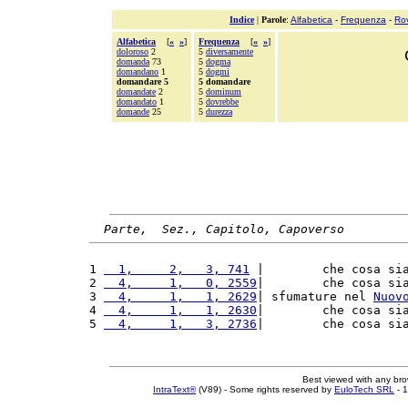
Indice
|
Parole
:
Alfabetica
-
Frequenza
-
Ro
Alfabetica
[
«
»
]
Frequenza
[
«
»
]
doloroso
2
5
diversamente
domanda
73
5
dogma
domandano
1
5
dogmi
domandare 5
5 domandare
domandate
2
5
dominum
domandato
1
5
dovrebbe
domande
25
5
durezza
Parte,  Sez., Capitolo, Capoverso
1 
  1,     2,   3, 741
 |        che cosa si
2 
  4,     1,   0, 2559
|        che cosa si
3 
  4,     1,   1, 2629
| sfumature nel 
Nuov
4 
  4,     1,   1, 2630
|        che cosa si
5 
  4,     1,   3, 2736
|        che cosa si
Best viewed with any br
IntraText®
(V89) - Some rights reserved by
EuloTech SRL
- 1