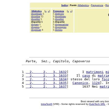
Indice
|
Parole
:
Alfabetica
-
Frequenza
-
Ro
Alfabetica
[
«
»
]
Frequenza
[
«
»
]
disordinato
5
5
direttorio
disordine
12
5
disordinato
disordini
5
5
disordini
disparità 5
5 disparità
disparte
1
5
dispensazione
dispensa
7
5
dispongono
dispensare
4
5
distinta
Parte,  Sez., Capitolo, Capoverso
1 
  2,     2,   3, 1632
|       I 
matrimoni
m
2 
  2,     2,   3, 1633
|    Il 
caso
 di 
matri
3 
  2,     2,   3, 1634
| stesso del loro 
foc
4 
  2,     2,   3, 1635
|  
Canonico
, 
1124
]. I
5 
  2,     2,   3, 1637
|       1637 Nei 
matr
Best viewed with any br
IntraText®
(V89) - Some rights reserved by
EuloTech SRL
- 1