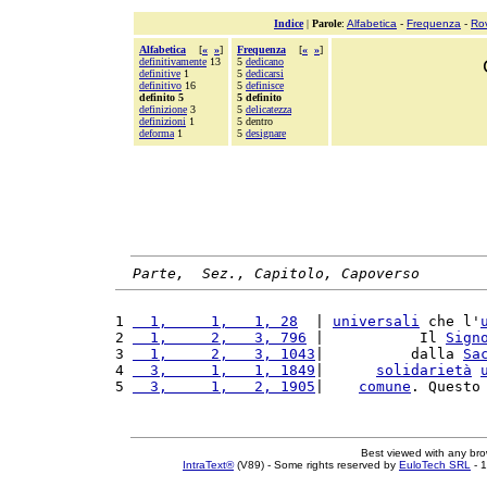
Indice
|
Parole
:
Alfabetica
-
Frequenza
-
Ro
Alfabetica
[
«
»
]
Frequenza
[
«
»
]
definitivamente
13
5
dedicano
definitive
1
5
dedicarsi
definitivo
16
5
definisce
definito 5
5 definito
definizione
3
5
delicatezza
definizioni
1
5 dentro
deforma
1
5
designare
Parte,  Sez., Capitolo, Capoverso
1 
  1,     1,   1, 28
  | 
universali
 che l'
2 
  1,     2,   3, 796
 |           Il 
Sign
3 
  1,     2,   3, 1043
|          dalla 
Sa
4 
  3,     1,   1, 1849
|      
solidarietà
5 
  3,     1,   2, 1905
|    
comune
. Questo
Best viewed with any br
IntraText®
(V89) - Some rights reserved by
EuloTech SRL
- 1