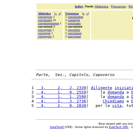
Indice
|
Parole
:
Alfabetica
-
Frequenza
-
Ro
Alfabetica
[
«
»
]
Frequenza
[
«
»
]
convengono
2
5
consuetudine
conveniente
16
5
contempla
convenientemente
1
5
continuano
convenienti 5
5 convenienti
convergenti
1
5
convertirsi
convergere
1
5
convinzioni
convergono
2
5
convivenza
Parte,  Sez., Capitolo, Capoverso
1 
  3,     2,   2, 2339
| 
diligente
iniziat
2 
  4,     1,   0, 2559
|     la 
domanda
 a 
3 
  4,     1,   1, 2590
|     la 
domanda
 a 
4 
  4,     1,   3, 2736
|      
Chiediamo
 a 
5 
  4,     2,   0, 2830
|   per la 
vita
, tu
Best viewed with any br
IntraText®
(V89) - Some rights reserved by
EuloTech SRL
- 1