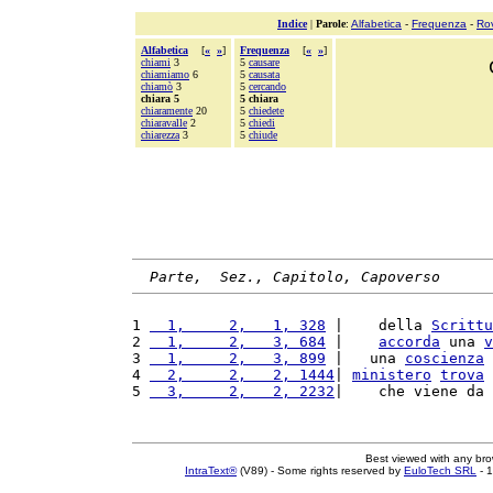
Indice
|
Parole
:
Alfabetica
-
Frequenza
-
Ro
Alfabetica
[
«
»
]
Frequenza
[
«
»
]
chiami
3
5
causare
chiamiamo
6
5
causata
chiamò
3
5
cercando
chiara 5
5 chiara
chiaramente
20
5
chiedete
chiaravalle
2
5
chiedi
chiarezza
3
5
chiude
Parte,  Sez., Capitolo, Capoverso
1 
  1,     2,   1, 328
 |    della 
Scrittu
2 
  1,     2,   3, 684
 |    
accorda
 una 
v
3 
  1,     2,   3, 899
 |   una 
coscienza
 
4 
  2,     2,   2, 1444
| 
ministero
trova
 
5 
  3,     2,   2, 2232
|    che viene da 
Best viewed with any br
IntraText®
(V89) - Some rights reserved by
EuloTech SRL
- 1