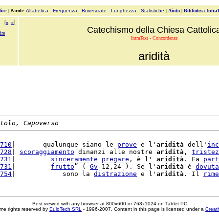
ice
|
Parole
:
Alfabetica
-
Frequenza
-
Rovesciate
-
Lunghezza
-
Statistiche
|
Aiuto
|
Biblioteca Intra
[
«
»
]
Catechismo della Chiesa Cattolic
ire
IntraText - Concordanze
aridità
tolo, Capoverso
710
|       qualunque siano le 
prove
 e l'
aridità
 dell'
inc
728
| 
scoraggiamento
 dinanzi alle nostre 
aridità
, 
tristez
731
|         
sinceramente
pregare
, è l' 
aridità
. Fa 
part
731
|         
frutto
” ( 
Gv
 12,24 ). Se l'
aridità
 è 
dovuta
754
|            sono la 
distrazione
 e l'
aridità
. Il 
rime
Best viewed with any browser at 800x600 or 768x1024 on Tablet PC
me rights reserved by
EuloTech SRL
- 1996-2007. Content in this page is licensed under a
Creat