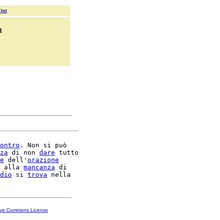
Text
a
ontro
. Non si può

za
 di non 
dare
 tutto

e
 dell'
orazione
 alla 
mancanza
 di

dio
 si 
trova
ive Commons License