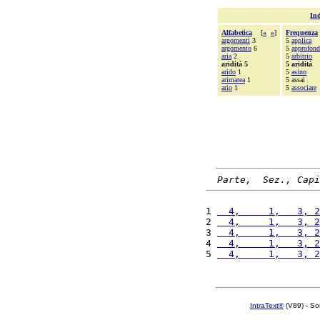
Ind
Alfabetica
[
«
»
]
Frequenza
argomenti
3
5
applica
argomento
6
5
approfond
aria
2
5
arbitrio
aridità 5
5 aridità
arido
1
5
asino
arimatea
1
5 assai
ario
1
5
associare
Parte,  Sez., Capi
1 
  4,     1,   3, 2
2 
  4,     1,   3, 2
3 
  4,     1,   3, 2
4 
  4,     1,   3, 2
5 
  4,     1,   3, 2
IntraText®
(V89) - So