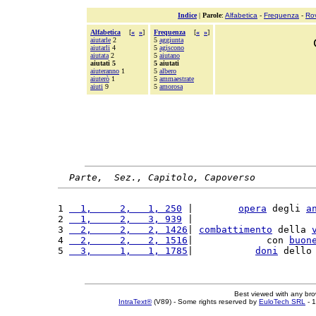
Indice
|
Parole
:
Alfabetica
-
Frequenza
-
Ro
Alfabetica
[
«
»
]
Frequenza
[
«
»
]
aiutarle
2
5
aggiunta
aiutarli
4
5
agiscono
aiutata
2
5
aiutano
aiutati 5
5 aiutati
aiuteranno
1
5
albero
aiuterò
1
5
ammaestrate
aiuti
9
5
amorosa
Parte,  Sez., Capitolo, Capoverso
1 
  1,     2,   1, 250
 |        
opera
 degli 
a
2 
  1,     2,   3, 939
 |                     
3 
  2,     2,   2, 1426
| 
combattimento
 della 
4 
  2,     2,   2, 1516
|             con 
buon
5 
  3,     1,   1, 1785
|           
doni
 dello
Best viewed with any br
IntraText®
(V89) - Some rights reserved by
EuloTech SRL
- 1