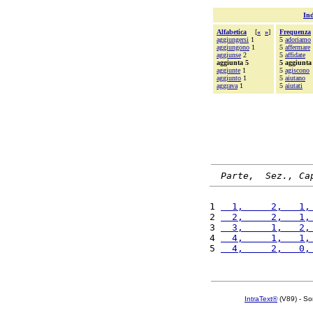
Ind
Alfabetica
[
«
»
]
Frequenza
aggiungersi
1
5
adoriamo
aggiungono
1
5
affermare
aggiunse
2
5
affidate
aggiunta 5
5 aggiunta
aggiunte
1
5
agiscono
aggiunto
1
5
aiutano
aggrava
1
5
aiutati
Parte,  Sez., Ca
1 
  1,     2,   1,
2 
  2,     2,   1,
3 
  3,     1,   2,
4 
  4,     1,   1,
5 
  4,     2,   0,
IntraText®
(V89) - So