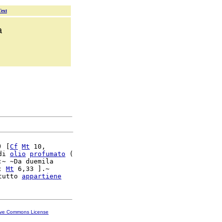
Text
a
) [
Cf
Mt
 10,

di 
olio
profumato
 (

:~ ~Da duemila

; 
Mt
 6,33 ].~

tutto 
appartiene
ive Commons License