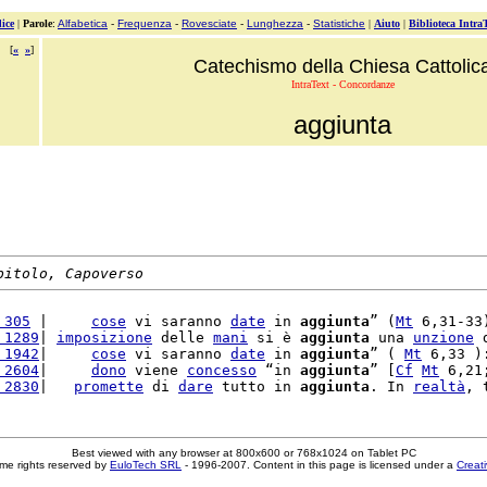
ice
|
Parole
:
Alfabetica
-
Frequenza
-
Rovesciate
-
Lunghezza
-
Statistiche
|
Aiuto
|
Biblioteca Intra
[
«
»
]
Catechismo della Chiesa Cattolic
IntraText - Concordanze
aggiunta
pitolo, Capoverso
 305
 |     
cose
 vi saranno 
date
 in 
aggiunta
” (
Mt
 6,31-33
 1289
| 
imposizione
 delle 
mani
 si è 
aggiunta
 una 
unzione
 
 1942
|     
cose
 vi saranno 
date
 in 
aggiunta
” ( 
Mt
 6,33 )
 2604
|     
dono
 viene 
concesso
 “in 
aggiunta
” [
Cf
Mt
 6,21
 2830
|   
promette
 di 
dare
 tutto in 
aggiunta
. In 
realtà
, 
Best viewed with any browser at 800x600 or 768x1024 on Tablet PC
me rights reserved by
EuloTech SRL
- 1996-2007. Content in this page is licensed under a
Creat