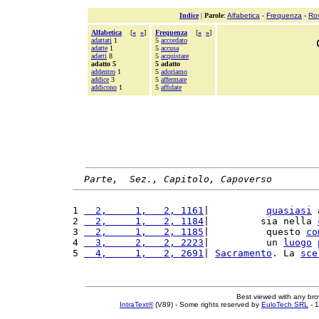
Indice
|
Parole
:
Alfabetica
-
Frequenza
-
Ro
Alfabetica
[
«
»
]
Frequenza
[
«
»
]
adattati
1
5
accordato
adatte
1
5
accusa
adatti
8
5
acquistare
adatto 5
5 adatto
addentro
1
5
adoriamo
addice
3
5
affermare
addicono
1
5
affidate
Parte,  Sez., Capitolo, Capoverso
1 
  2,     1,   2, 1161
|          
quasiasi
 
2 
  2,     1,   2, 1184
|         sia nella 
3 
  2,     1,   2, 1185
|          questo 
co
4 
  3,     2,   2, 2223
|          un 
luogo
5 
  4,     1,   2, 2691
| 
Sacramento
. La 
sce
Best viewed with any br
IntraText®
(V89) - Some rights reserved by
EuloTech SRL
- 1