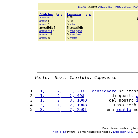
Indice
|
Parole
:
Alfabetica
-
Frequenza
-
Ro
Alfabetica
[
«
»
]
Frequenza
[
«
»
]
accertarsi
1
5 75
accesa
1
5 90
acceso
1
5
abbà
accessibile 5
5 accessibile
accessibili
4
5
accolgono
accesso
12
5
accordato
accetta
9
5
accusa
Parte,  Sez., Capitolo, Capoverso
1 
  1,     2,   1, 203
 | 
consegnare
 se stes
2 
  1,     2,   2, 498
 |         di questo 
3 
  1,     2,   3, 1000
|        del nostro 
4 
  3,     1,   2, 1908
|          Essa però
5 
  3,     2,   2, 2501
|       una 
realtà
 n
Best viewed with any br
IntraText®
(V89) - Some rights reserved by
EuloTech SRL
- 1