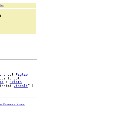
Text
a
ona
 del 
Figlio
quanto col

ze
 a 
Cristo
issimi 
vincoli
ive Commons License