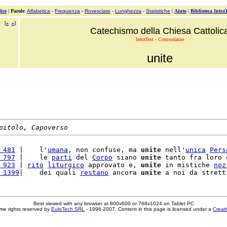
ice
|
Parole
:
Alfabetica
-
Frequenza
-
Rovesciate
-
Lunghezza
-
Statistiche
|
Aiuto
|
Biblioteca Intra
[
«
»
]
Catechismo della Chiesa Cattolic
IntraText - Concordanze
unite
pitolo, Capoverso
 481
 |    l'
umana
, non confuse, ma 
unite
 nell'
unica
Pers
 797
 |    le 
parti
 del 
Corpo
 siano 
unite
 tanto fra loro 
 923
 | 
rito
liturgico
 approvato e, 
unite
 in mistiche 
noz
 1399
|    dei quali 
restano
 ancora 
unite
 a noi da strett
Best viewed with any browser at 800x600 or 768x1024 on Tablet PC
me rights reserved by
EuloTech SRL
- 1996-2007. Content in this page is licensed under a
Creat