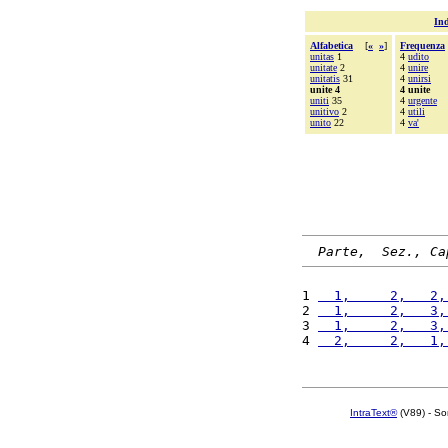
Ind
Alfabetica
[
«
»
]
Frequenza
unitas
1
4
udito
unitate
2
4
unire
unitatis
31
4
unirsi
unite 4
4 unite
uniti
35
4
urgente
unitivo
2
4
utili
unito
22
4
va'
Parte,  Sez., Ca
1 
  1,     2,   2,
2 
  1,     2,   3,
3 
  1,     2,   3,
4 
  2,     2,   1,
IntraText®
(V89) - So