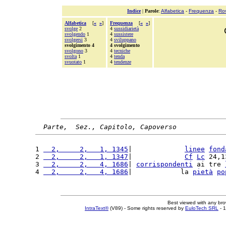
Indice
|
Parole
:
Alfabetica
-
Frequenza
-
Ro
Alfabetica
[
«
»
]
Frequenza
[
«
»
]
svolge
2
4
sussidiarietà
svolgendo
1
4
sussistere
svolgersi
3
4
sviluppano
svolgimento 4
4 svolgimento
svolgono
3
4
tecniche
svolta
1
4
tenda
svuotato
1
4
tendenze
Parte,  Sez., Capitolo, Capoverso
1 
  2,     2,   1, 1345
|             
linee
fond
2 
  2,     2,   1, 1347
|             
Cf
Lc
 24,1
3 
  2,     2,   4, 1686
| 
corrispondenti
 ai tre 
4 
  2,     2,   4, 1686
|            la 
pietà
po
Best viewed with any br
IntraText®
(V89) - Some rights reserved by
EuloTech SRL
- 1