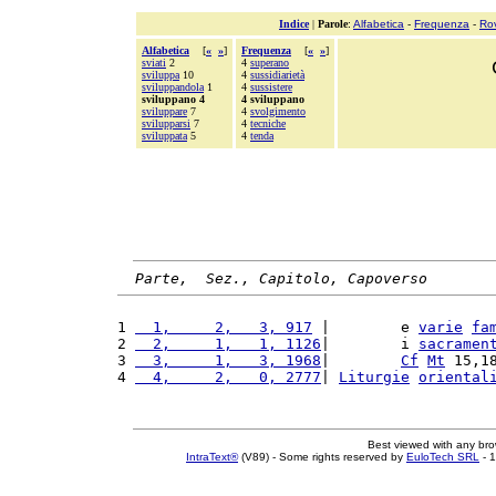
Indice
|
Parole
:
Alfabetica
-
Frequenza
-
Ro
Alfabetica
[
«
»
]
Frequenza
[
«
»
]
sviati
2
4
superano
sviluppa
10
4
sussidiarietà
sviluppandola
1
4
sussistere
sviluppano 4
4 sviluppano
sviluppare
7
4
svolgimento
svilupparsi
7
4
tecniche
sviluppata
5
4
tenda
Parte,  Sez., Capitolo, Capoverso
1 
  1,     2,   3, 917
 |        e 
varie
fa
2 
  2,     1,   1, 1126
|        i 
sacramen
3 
  3,     1,   3, 1968
|        
Cf
Mt
 15,1
4 
  4,     2,   0, 2777
| 
Liturgie
oriental
Best viewed with any br
IntraText®
(V89) - Some rights reserved by
EuloTech SRL
- 1