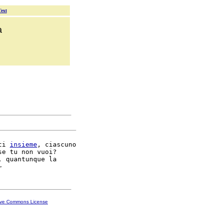
Text
a
ti 
insieme
, ciascuno

se tu non vuoi?

, quantunque la

ive Commons License