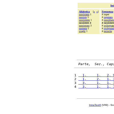
Ind
Alfabetica
[
«
»
]
Frequenza
sussistano
1
4 super
sussiste
5
4
superano
sussistente
1
4
sussidiari
sussistere 4
4 sussistere
sussistono
3
4
sviluppan
sustenta
1
4
svolgime
svaghi
1
4
tecniche
Parte,  Sez., Cap
1 
  1,     1,   2, 
2 
  1,     2,   1, 
3 
  3,     1,   1, 
4 
  3,     1,   1, 
IntraText®
(V89) - So