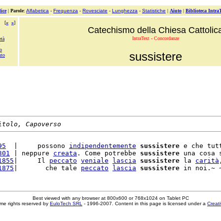
ice
|
Parole
:
Alfabetica
-
Frequenza
-
Rovesciate
-
Lunghezza
-
Statistiche
|
Aiuto
|
Biblioteca Intra
[
«
»
]
Catechismo della Chiesa Cattolic
IntraText - Concordanze
età
o
sussistere
nto
itolo, Capoverso
95
  |     possono 
indipendentemente
sussistere
 e che tut
301
 | neppure 
creata
. Come potrebbe 
sussistere
 una cosa 
1855
|     Il 
peccato
veniale
lascia
sussistere
 la 
carità
1875
|       che tale 
peccato
lascia
sussistere
Best viewed with any browser at 800x600 or 768x1024 on Tablet PC
me rights reserved by
EuloTech SRL
- 1996-2007. Content in this page is licensed under a
Creat