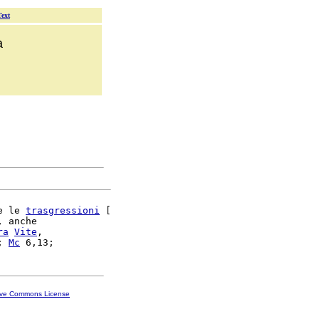
Text
a
e le 
trasgressioni
 [

, anche

ra
Vite
,

; 
Mc
ive Commons License