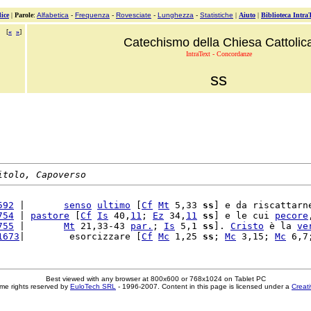
ice
|
Parole
:
Alfabetica
-
Frequenza
-
Rovesciate
-
Lunghezza
-
Statistiche
|
Aiuto
|
Biblioteca Intra
[
«
»
]
Catechismo della Chiesa Cattolic
IntraText - Concordanze
ss
itolo, Capoverso
592
 |       
senso
ultimo
 [
Cf
Mt
 5,33 
ss
] e da riscattarn
754
 | 
pastore
 [
Cf
Is
 40,
11
; 
Ez
 34,
11
ss
] e le cui 
pecore
755
 |       
Mt
 21,33-43 
par.
; 
Is
 5,1 
ss
]. 
Cristo
 è la 
ve
1673
|        esorcizzare [
Cf
Mc
 1,25 
ss
; 
Mc
 3,15; 
Mc
 6,7
Best viewed with any browser at 800x600 or 768x1024 on Tablet PC
me rights reserved by
EuloTech SRL
- 1996-2007. Content in this page is licensed under a
Creat