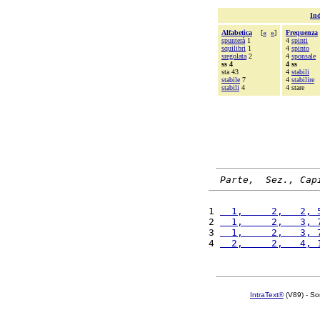
Ind
Alfabetica
[
«
»
]
Frequenza
spunterà
1
4
spinti
squilibri
1
4
spinto
sregolata
2
4
sponsale
ss 4
4 ss
sta 43
4
stabili
stabile
7
4
stabilire
stabili
4
4 stare
Parte,  Sez., Cap
1 
  1,     2,   2, 
2 
  1,     2,   3, 
3 
  1,     2,   3, 
4 
  2,     2,   4, 
IntraText®
(V89) - So