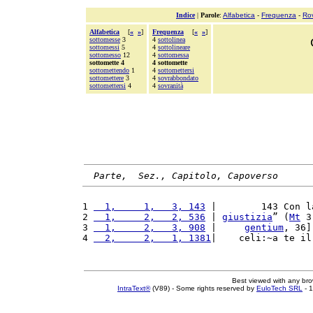
Indice
|
Parole
:
Alfabetica
-
Frequenza
-
Ro
Alfabetica
[
«
»
]
Frequenza
[
«
»
]
sottomesse
3
4
sottolinea
sottomessi
5
4
sottolineare
sottomesso
12
4
sottomessa
sottomette 4
4 sottomette
sottomettendo
1
4
sottomettersi
sottomettere
3
4
sovrabbondato
sottomettersi
4
4
sovranità
Parte,  Sez., Capitolo, Capoverso
1 
  1,     1,   3, 143
 |        143 Con l
2 
  1,     2,   2, 536
 | 
giustizia
” (
Mt
 3
3 
  1,     2,   3, 908
 |     
gentium
, 36]
4 
  2,     2,   1, 1381
|    celi:~a te il
Best viewed with any br
IntraText®
(V89) - Some rights reserved by
EuloTech SRL
- 1