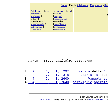
Indice
|
Parole
:
Alfabetica
-
Frequenza
-
Ro
Alfabetica
[
«
»
]
Frequenza
[
«
»
]
sottintende
1
4
sorella
sottinteso
1
4
sorgenti
sotto 145
4
sostentamento
sottolinea 4
4 sottolinea
sottolineando
2
4
sottolineare
sottolineare
4
4
sottomessa
sottolineati
1
4
sottomette
Parte,  Sez., Capitolo, Capoverso
1 
  2,     2,   1, 1292
|   
pratica
 delle 
Ch
2 
  2,     2,   1, 1318
|    
Eucaristia
; que
3 
  4,     1,   1, 2600
|         
Vangelo
se
4 
  4,     1,   1, 2640
| 
meraviglie
operate
Best viewed with any br
IntraText®
(V89) - Some rights reserved by
EuloTech SRL
- 1