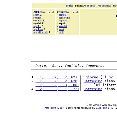
Indice
|
Parole
:
Alfabetica
-
Frequenza
-
Ro
Alfabetica
[
«
»
]
Frequenza
[
«
»
]
separi
2
4
seguita
sepolcri
1
4
sensibilità
sepolcro
11
4
separate
sepolti 4
4 sepolti
sepolto
9
4
serenità
sepoltura
3
4
sessi
seppellimento
1
4
sesto
Parte,  Sez., Capitolo, Capoverso
1 
  1,     2,   2, 627
 |  
giorno
 [
Cf
Gv
1
2 
  1,     2,   2, 628
 | 
Battesimo
 siamo 
3 
  1,     2,   3, 1002
|      lui infatti
4 
  2,     2,   1, 1227
| 
Battesimo
 siamo 
Best viewed with any br
IntraText®
(V89) - Some rights reserved by
EuloTech SRL
- 1