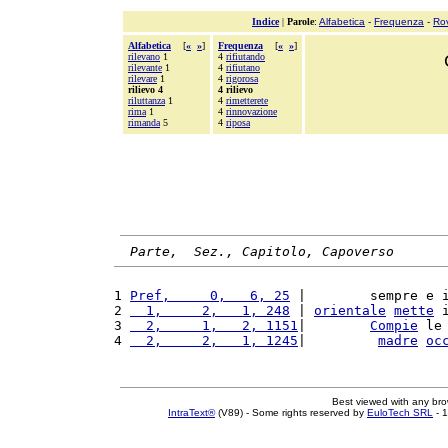
Indice
|
Parole
:
Alfabetica
-
Frequenza
-
Ro
Alfabetica
[
«
»
]
Frequenza
[
«
»
]
rilevano
1
4
rifiutando
rilevante
1
4
rifiutano
rilevare
1
4
rigorosa
rilievo 4
4 rilievo
riluttanza
1
4
rimetterete
rima
1
4
rinnovazione
rimanda
5
4
riposa
Parte,  Sez., Capitolo, Capoverso
1 
Pref,     0,   6, 25
 |        sempre e 
2 
  1,     2,   1, 248
 | 
orientale
mette
 
3 
  2,     1,   2, 1151
|        
Compie
 le
4 
  2,     2,   1, 1245
|         
madre
oc
Best viewed with any br
IntraText®
(V89) - Some rights reserved by
EuloTech SRL
- 1