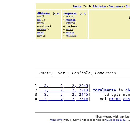
Indice
|
Parole
:
Alfabetica
-
Frequenza
-
Ro
Alfabetica
[
«
»
]
Frequenza
[
«
»
]
rese
3
4
relativo
resi
19
4
rendergli
resiste
1
4
renderla
resistenza 4
4 resistenza
resistere
5
4
restare
resisti
1
4
restaura
reso
28
4
restaurare
Parte,  Sez., Capitolo, Capoverso
1 
  3,     2,   2, 2243
|                 
2 
  3,     2,   2, 2313
| 
moralmente
 in 
ob
3 
  3,     2,   2, 2445
|      ed egli non
4 
  3,     2,   2, 2516
|    nel 
primo
cas
Best viewed with any br
IntraText®
(V89) - Some rights reserved by
EuloTech SRL
- 1