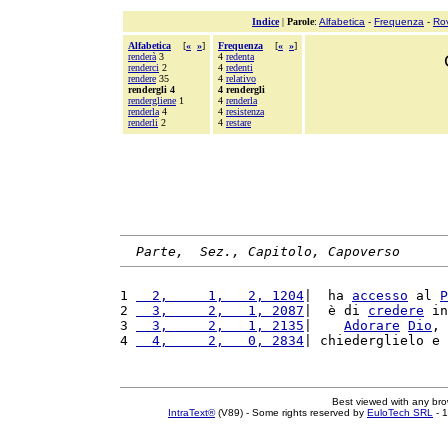
Indice
|
Parole
:
Alfabetica
-
Frequenza
-
Ro
Alfabetica
[
«
»
]
Frequenza
[
«
»
]
renderà
3
4
redenta
renderci
2
4
redenti
rendere
35
4
relativo
rendergli 4
4 rendergli
rendergliene
1
4
renderla
renderla
4
4
resistenza
renderli
2
4
restare
Parte,  Sez., Capitolo, Capoverso
1 
  2,     1,   2, 1204
|  ha 
accesso
 al 
P
2 
  3,     2,   1, 2087
|  è di 
credere
 in
3 
  3,     2,   1, 2135
|    
Adorare
Dio
, 
4 
  4,     2,   0, 2834
| chiederglielo e 
Best viewed with any br
IntraText®
(V89) - Some rights reserved by
EuloTech SRL
- 1