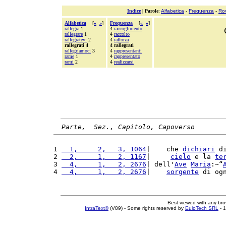
Indice
|
Parole
:
Alfabetica
-
Frequenza
-
Ro
Alfabetica
[
«
»
]
Frequenza
[
«
»
]
rallegra
1
4
raccoglimento
rallegrare
1
4
raccolto
rallegratevi
2
4
rafforza
rallegrati 4
4 rallegrati
rallegriamoci
3
4
rappresentanti
rame
1
4
rappresentato
rami
2
4
realizzarsi
Parte,  Sez., Capitolo, Capoverso
1 
  1,     2,   3, 1064
|    che 
dichiari
 d
2 
  2,     1,   2, 1167
|     
cielo
 e la 
te
3 
  4,     1,   2, 2676
| dell'
Ave
Maria
:~“
4 
  4,     1,   2, 2676
|    
sorgente
 di og
Best viewed with any br
IntraText®
(V89) - Some rights reserved by
EuloTech SRL
- 1