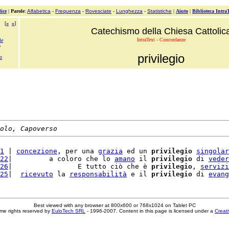
ice
|
Parole
:
Alfabetica
-
Frequenza
-
Rovesciate
-
Lunghezza
-
Statistiche
|
Aiuto
|
Biblioteca Intra
[
«
»
]
Catechismo della Chiesa Cattolic
IntraText - Concordanze
le
o
privilegio
o
olo, Capoverso
1
 | 
concezione
, per una 
grazia
 ed un 
privilegio
singolar
22
|         a coloro che lo 
amano
 il 
privilegio
 di 
veder
26
|                E tutto ciò che è 
privilegio
, 
servizi
25
|  
ricevuto
 la 
responsabilità
 e il 
privilegio
 di 
evang
Best viewed with any browser at 800x600 or 768x1024 on Tablet PC
me rights reserved by
EuloTech SRL
- 1996-2007. Content in this page is licensed under a
Creat