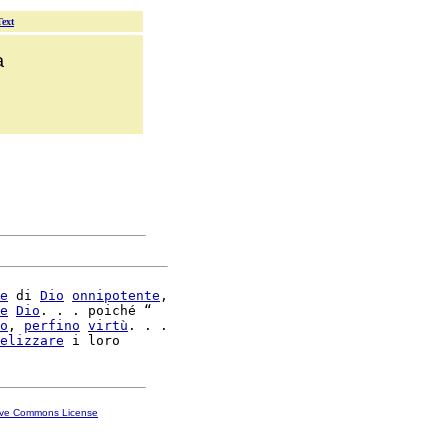
Text
a
e
 di 
Dio
onnipotente
,

e
Dio
. . . poiché “

o
, 
perfino
virtù
. . .

elizzare
ive Commons License