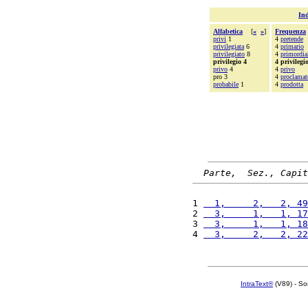
Ind
Alfabetica
[
«
»
]
Frequenza
privi
1
4
pretende
privilegiata
6
4
primario
privilegiato
8
4
primordia
privilegio 4
4 privilegi
privo
4
4
privo
pro 3
4
proclamat
probabile
1
4
prodotta
Parte,  Sez., Capit
1 
  1,     2,   2, 49
2 
  3,     1,   1, 17
3 
  3,     1,   1, 18
4 
  3,     2,   2, 22
IntraText®
(V89) - So