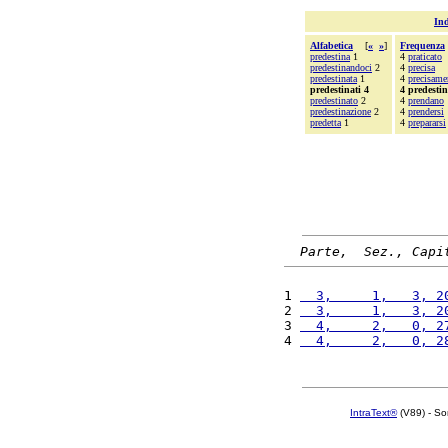
Ind
Alfabetica
[
«
»
]
Frequenza
predestina
1
4
praticato
predestinandoci
2
4
precisa
predestinata
1
4
precisame
predestinati 4
4 predestin
predestinato
2
4
prendano
predestinazione
2
4
prendersi
predetta
1
4
prepararsi
Parte,  Sez., Capi
1 
  3,     1,   3, 2
2 
  3,     1,   3, 2
3 
  4,     2,   0, 2
4 
  4,     2,   0, 2
IntraText®
(V89) - So