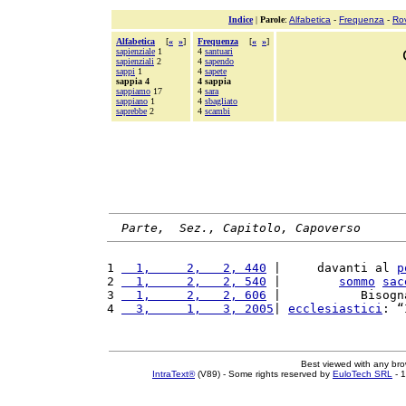
Indice
|
Parole
:
Alfabetica
-
Frequenza
-
Ro
Alfabetica
[
«
»
]
Frequenza
[
«
»
]
sapienziale
1
4
santuari
sapienziali
2
4
sapendo
sappi
1
4
sapete
sappia 4
4 sappia
sappiamo
17
4
sara
sappiano
1
4
sbagliato
saprebbe
2
4
scambi
Parte,  Sez., Capitolo, Capoverso
1 
  1,     2,   2, 440
 |     davanti al 
p
2 
  1,     2,   2, 540
 |        
sommo
sac
3 
  1,     2,   2, 606
 |           Bisogn
4 
  3,     1,   3, 2005
| 
ecclesiastici
: “
Best viewed with any br
IntraText®
(V89) - Some rights reserved by
EuloTech SRL
- 1