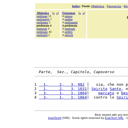
Indice
|
Parole
:
Alfabetica
-
Frequenza
-
Ro
Alfabetica
[
«
»
]
Frequenza
[
«
»
]
perdonare
13
4
penosa
perdonargli
1
4
perdere
perdonarsi
1
4
perdonando
perdonata 4
4 perdonata
perdonati
4
4
perdonati
perdonato
10
4
perfetti
perdonerà
2
4
pericoli
Parte,  Sez., Capitolo, Capoverso
1 
  1,     2,   3, 982
 |   sia, che non p
2 
  1,     2,   3, 1031
| 
Spirito
Santo
, n
3 
  3,     1,   1, 1864
|    
peccato
 o 
bes
4 
  3,     1,   1, 1864
|  contro lo 
Spiri
Best viewed with any br
IntraText®
(V89) - Some rights reserved by
EuloTech SRL
- 1