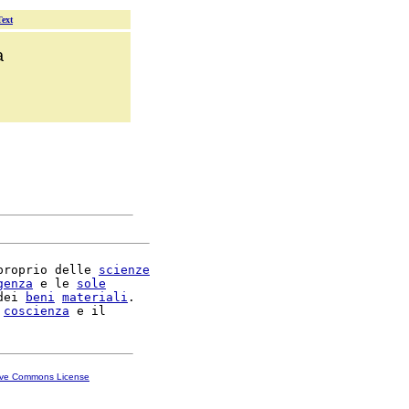
Text
a
proprio delle 
scienze
genza
 e le 
sole
dei 
beni
materiali
.

 
coscienza
ive Commons License