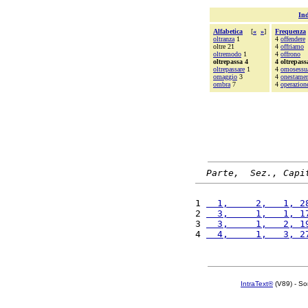
Ind
Alfabetica
[
«
»
]
Frequenza
oltranza
1
4
offendere
oltre 21
4
offriamo
oltremodo
1
4
offrono
oltrepassa 4
4 oltrepass
oltrepassare
1
4
omosessu
omaggio
3
4
onestame
ombra
7
4
operazion
Parte,  Sez., Capi
1 
  1,     2,   1, 2
2 
  3,     1,   1, 1
3 
  3,     1,   2, 1
4 
  4,     1,   3, 2
IntraText®
(V89) - So