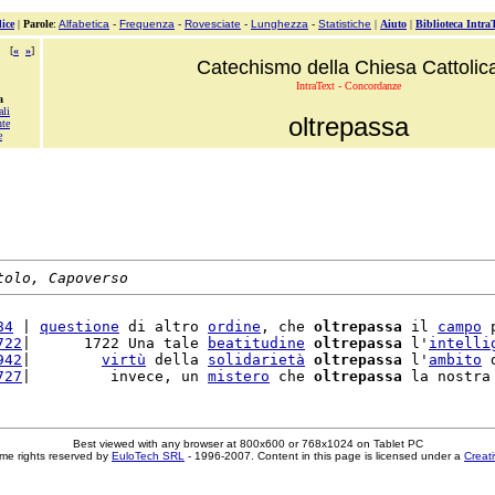
ice
|
Parole
:
Alfabetica
-
Frequenza
-
Rovesciate
-
Lunghezza
-
Statistiche
|
Aiuto
|
Biblioteca Intra
[
«
»
]
Catechismo della Chiesa Cattolic
IntraText - Concordanze
a
ali
oltrepassa
nte
e
tolo, Capoverso
84
 | 
questione
 di altro 
ordine
, che 
oltrepassa
 il 
campo
 
722
|      1722 Una tale 
beatitudine
oltrepassa
 l'
intelli
942
|        
virtù
 della 
solidarietà
oltrepassa
 l'
ambito
 
727
|         invece, un 
mistero
 che 
oltrepassa
 la nostra
Best viewed with any browser at 800x600 or 768x1024 on Tablet PC
me rights reserved by
EuloTech SRL
- 1996-2007. Content in this page is licensed under a
Creat