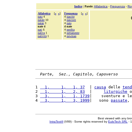
Indice
|
Parole
:
Alfabetica
-
Frequenza
-
Ro
Alfabetica
[
«
»
]
Frequenza
[
«
»
]
nata
4
4
nascite
natale
10
4
nascosti
natan
3
4
nata
nate 4
4 nate
nati
6
4
neofita
nativa
1
4
nettamente
natività
1
4
newman
Parte,  Sez., Capitolo, Capoverso
1 
  1,     1,   1, 37
  | 
causa
 delle 
tend
2 
  1,     1,   2, 83
  |     
liturgiche
 o
3 
  3,     1,   1, 1739
|    sventure e le
4 
  3,     1,   3, 1999
|   sono 
passate
, 
Best viewed with any br
IntraText®
(V89) - Some rights reserved by
EuloTech SRL
- 1