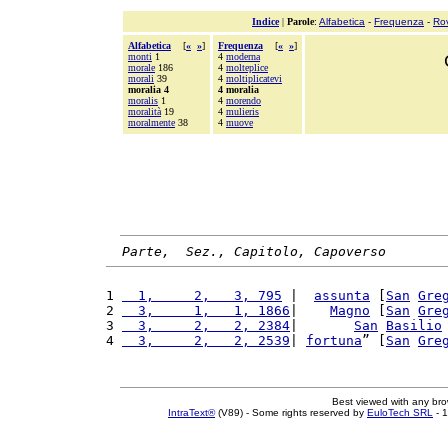
Indice
|
Parole
:
Alfabetica
-
Frequenza
-
Ro
Alfabetica
[
«
»
]
Frequenza
[
«
»
]
monti
1
4
moderna
morale
186
4
molteplice
morali
39
4
moltiplicatevi
moralia 4
4 moralia
moralis
1
4
morendo
moralità
19
4
mulieris
moralmente
38
4
muove
Parte,  Sez., Capitolo, Capoverso
1 
  1,     2,   3, 795
 |  
assunta
 [
San
Gre
2 
  3,     1,   1, 1866
|    
Magno
 [
San
Gre
3 
  3,     2,   2, 2384
|       
San
Basilio
4 
  3,     2,   2, 2539
| 
fortuna
” [
San
Gre
Best viewed with any br
IntraText®
(V89) - Some rights reserved by
EuloTech SRL
- 1